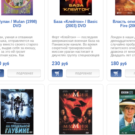
собственное со
улан / Mulan (1998)
База «Клейтон» / Basic
Власть огня
DVD
(2003) DVD
Fire (2
н, умная и отважная
Форт «Клейтон» — последняя
Лондон в наши 
шка, отправляется на
американская военная база на
двенадцатилетн
у вместо своего старого
Панамском канале. Во время
случайно проб
, выдав себя за юношу,
секретной тренировочной
гигантского ог
 за это ей грозит
миссии ураган настигает в
дракона от мно
тная казнь. Как
джунглях группу спецназовцев
Двадцать лет с
оящий солдат, Мулан
и их легендарного инструктора
часть планеты 
0
230
180
руб
руб
руб
на и вынослива,
Нэйтана Веста.
властью чудови
трашна и находчива. Эти
Противоречивые показания
потомков. Драк
ства, а также маленький
двух вернувшихся на базу
умны, им не нр
ончик Мушу, Сверчок,
солдат ещё больше
с кем-либо пла
ы приносящий удачу, и
запутывают дело. Для
начальником п
ый конь помогут ей
расследования обстоятельств
охраны, Куинн 
жать победу над
мистического исчезновения
ответственност
бными воинами хунну,
отряда приглашают агента
маленькую груп
сти хороших друзей и
отдела по борьбе с
которым удалос
и настоящую любовь...
наркотиками Харди. Те, кто
Ведь в то время
уцелел, не могут объяснить —
небо залито ог
в наркотиках ли дело… Или в
— самый главн
чем-то другом. Все лгут…
земле.