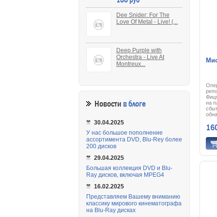
Удив
удае
Dee Snider: For The
зрит
Love Of Metal - Live! (...
про
неза
смот
Deep Purple with
Orchestra - Live At
Мис
Montreux...
Опе
репо
Фицп
Новости
в блоге
на п
сбыт
обна
удае
30.04.2025
16
отс
Опе
У нас большое пополнение
он б
ассортимента DVD, Blu-Rey более
тепе
200 дисков
нар
ком
29.04.2025
Репо
боль
Большая коллекция DVD и Blu-
сво
Ray дисков, включая MPEG4
стал
воз
16.02.2025
бака
пове
Представляем Вашему вниманию
отби
классику мирового кинематографа
на Blu-Ray дисках