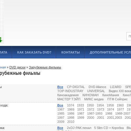
ЛАТА
КАК ЗАКАЗАТЬ DVD?
КОНТАКТЫ
ДОПОЛНИТЕЛЬНЫЕ УСЛ
вная
»
DVD диски
»
Зарубежные фильмы
рубежные фильмы
ы
Все
CP-DIGITAL
DVD Aliance
LIZARD
SP
TOP-INDUSTRAY
UNIVERSAL
Видео XXI век
Киноакадемия
КИНОМАН
КиноМания
Кино
МАСТЕР ТЭЙП
МИКС медиа
ПТФ Сейприс
ыхода:
Все
1074
1933
1950
1954
1958
1960
19
1967
1969
1971
1972
1973
1974
1977
19
1985
1986
1987
1987-1993
1988
1988-2007
1997
1998
1999
2000
2001
2001,2003
200
2009
2010
вка:
Все
2xDJ-PAK пенал
5 Slim CD + Коробка
Bl