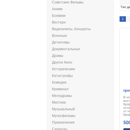
Советские Фильмы
Тип ди
Аниме
Боевики
1
Вестерн
Видеоклипы, Концерты
Военные
Детективы
Документальные
Драмы
Другое Кино
Исторические
Катастрофы
Комедии
Криминал
гро
Мелодрамы
В но
(Di
выст
Мистика
Кроф
ост
Музыкальный
от п
Кро
Мультфильмы
тика
50
прив
Приключения
архе
двад
Сериалы