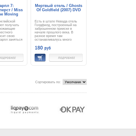
арпл 7:
Мертвый отель / Ghosts
ерст / Miss
Of Goldfield (2007) DVD
he Moving
1985) DVD
нглийской
Есть в штате Невада отель
ют получать
Голдфилд, построенный на
грожающие
заброшенном прииске в
местного
начале прошлого века. В
осит свою
разное время там
арпл заняться
останавливалось много
знаменитостей. Но однажды
180
руб
прошел слух, что в отеле
появились призраки…
Сортировать по: