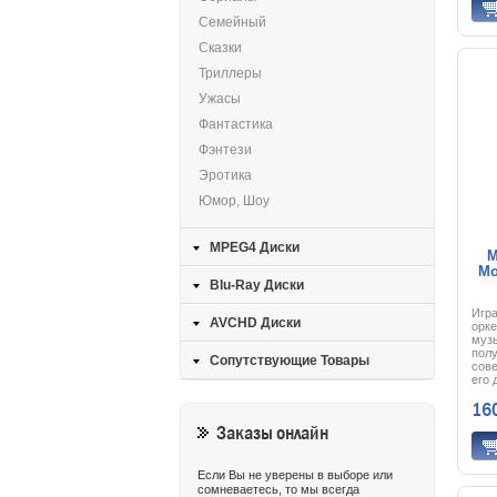
очен
Семейный
ей о
орга
Сказки
Илл
себя
Триллеры
кот
про
Ужасы
похо
крис
Фантастика
мете
испо
Фэнтези
для 
две 
Эротика
слож
оста
Юмор, Шоу
верн
мира
рас
MPEG4 Диски
есть
М
пор,
Mo
выст
Blu-Ray Диски
затм
свящ
Игр
буде
AVCHD Диски
орке
это 
муз
сле
полу
прид
Сопутствующие Товары
сове
Лара
его 
Камб
Тот 
Мог
16
влас
сбеж
Заказы онлайн
Но в
гаст
по А
сму
Если Вы не уверены в выборе или
«пас
сомневаетесь, то мы всегда