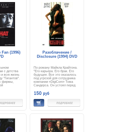
В общем, в
показался занятным, и он, не
мире столицы
проверяя данных,
са "таланты"
опубликовал статью, причем
 ценят...
даже не удосужился скрыть
имя героини.
 Fan (1996)
Разоблачение /
VD
Disclosure (1994) DVD
 сыном
По роману Майкла Крайтона.
ам с детства
"Его карьера. Его брак. Его
л и всю жизнь
будущее. Все это оказалось
у "Гигантов".
под угрозой для сотрудника
с фирмы,
компании «DigiCom» Тома
ей
Сандерса. Он устоял перед
ожи, которую
напором страсти со стороны
150
руб
о отец, бывшая
начальницы. Но в отместку
т ему
она обвинила его в
сыном, а виной
сексуальных
имый фанатизм
домогательствах. И Том,
атронувший уже
проработавший в этой
 и без того
компании много лет, вынужден
ментного
защищаться, чтобы не
манду
потерять место. Благодаря
еходит Бобби
этой борьбе он попадает в
 Ренара, но
головокружительный
ак как другой
кибернетический мир
отдать ему
виртуальной реальности в