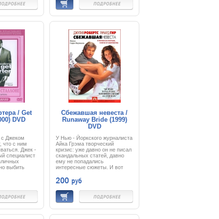
ятся и
Гедрен, чтобы сразиться с
модан.
силами зла и спасти Землю от
и детектив, и
разрушения.
 пес по кличке
рот событий
же и офицера
 животных и ее
 вместе они
анной развязке.
тера / Get
Сбежавшая невеста /
2000) DVD
Runaway Bride (1999)
DVD
м с Джеком
У Нью - Йоркского журналиста
, что с ним
Айка Грэма творческий
ваться. Джек -
кризис: уже давно он не писал
ый специалист
скандальных статей, давно
зличных
ему не попадались
но выбить
интересные сюжеты. И вот
вающегося
однажды в местном баре он
200
руб
 справится с
краем уха услышал историю
жестоко. Нужно
одной провинциальной
какими-то
девушки, которая
"залетными"
прославилась у себя в
 сделает так,
городке тем, что неоднократно
навсегда
бросала своих женихов прямо
глядит дорога
у алтаря. Айку материальчик