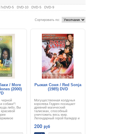
7xDVD-5
DVD-10
DVD-5
DVD-9
Сортировать по:
баки / More
Рыжая Соня / Red Sonja
ones (2000)
(1985) DVD
VD
в черной
Могущественная колдунья
и собаки"!
королева Гедрен похищает
куда либо, Вы
древний магический
 красивой
талисман, способный
орее
уничтожить весь мир.
держимое
Легендарный герой Калидор и
а. Может, она
отважная воительница Рыжая
200
руб
 наркотики. А
Соня отправляются в далекий,
н. В черной
полный опасностей поход к
 и собаки»
Хаблаку - столице королевы