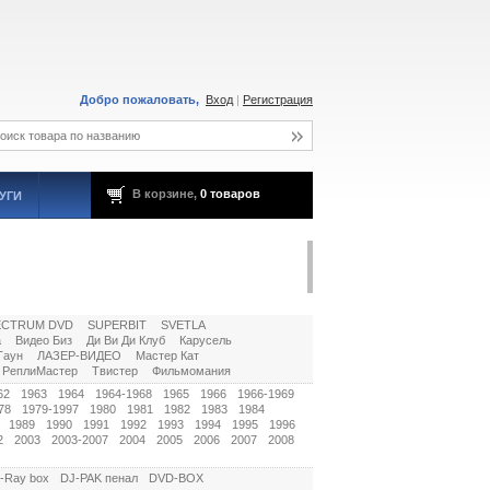
Добро пожаловать,
Вход
|
Регистрация
В корзине,
0 товаров
УГИ
ECTRUM DVD
SUPERBIT
SVETLA
а
Видео Биз
Ди Ви Ди Клуб
Карусель
Таун
ЛАЗЕР-ВИДЕО
Мастер Кат
РеплиМастер
Твистер
Фильмомания
62
1963
1964
1964-1968
1965
1966
1966-1969
78
1979-1997
1980
1981
1982
1983
1984
1989
1990
1991
1992
1993
1994
1995
1996
2
2003
2003-2007
2004
2005
2006
2007
2008
u-Ray box
DJ-PAK пенал
DVD-BOX