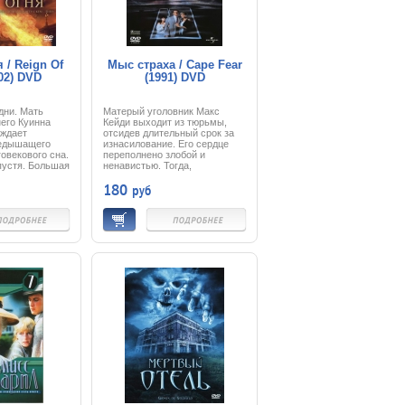
перничество.
 / Reign Of
Мыс страха / Cape Fear
002) DVD
(1991) DVD
дни. Мать
Матерый уголовник Макс
его Куинна
Кейди выходит из тюрьмы,
уждает
отсидев длительный срок за
недышащего
изнасилование. Его сердце
говекового сна.
переполнено злобой и
пустя. Большая
ненавистью. Тогда,
находится под
четырнадцать лет назад, его
180
руб
ща и его
адвокатом на суде был Сэм
оны очень
Боуден. У него в руках была
авится делить
важная информация, которая,
нету. Будучи
возможно, могла оправдать
ожарной
Макса.
несет
Но Сэм скрыл её, и его клиент
ь за ту
получил суровый приговор.
пу людей,
Макс ничего не забыл, все эти
ь выжить.
годы он вынашивал план
, когда все
мести. И теперь намерен
нем пожарник
отыскать Боудена и преподать
ый человек на
хороший урок ему, его жене и
15-летней дочери.