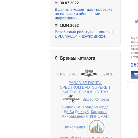
30.07.2022
В данный момент идёт проверка
на наличие и обновление
информации
М
19.04.2022
Возобновил работу наш магазин
DVD, MPEG4 и других дисков.
Мула
деву
войн
отца
хотя
смер
Бренды каталога
наст
25
силь
бесс
каче
CP-DIGITAL
LIZARD
драк
якоб
верн
PARADISE DIGITAL
одер
SPECTRUM DVD
SUPERBIT
зло
SVETLA
TOP-INDUSTRAY
обре
найт
Видео XXI века
Видео Биз
Гранд Рекордс
Ди Ви Ди Клуб
Карусель
Киноакадемия
КИНОМАН
КиноМания