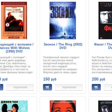
имир остался без
организует собственное
на Лас-Вегас. 
ки». И наступает момент,
расследование.
криминальном 
а робкий и тихий музыкант
Вскоре он узнаёт о некоей
игорного бизне
ен принять решение:
банде, организующей сафари
Джека уважают и
аться верным идеалам
для богачей, где в качестве
ализма или сделать
дичи выпускают живых людей
ительный шаг навстречу
— никому не нужных бродяг.
й жизни, большой любви
Бандитам не нужно, чтобы об
онечно же, желанной
их деятельности кто-то узнал.
оде.
На Ченса и его подругу
начинается беспощадная
охота.
нцующий с волками /
Звонок / The Ring (2002)
Фанат / The
ances With Wolves
DVD
D
(1990) DVD
цующий с волками" -
Телефонный звонок следует
Гил Ренар был
е имя дали индейцы
после просмотра некой
бейсболиста, с
мени Сиу лейтенанту
загадочной видеокассеты,
играл в бейсбо
у Данбару (Костнер) за
после чего каждый
болел за команд
храбрость и честность.
посмотревший ее умирает.
Его увольняют 
ствие фильма происходит
Жертве дается лишь одна
изготавливающ
ошлом веке, во время
неделя, а дальше следует
великолепные н
0
150
200
руб
руб
руб
жданской войны в США.
неминуемая смерть. Главная
основал еще ег
ар оказывается в
героиня Рэйчел —
жена запрещае
рошенном форте в штате
журналистка, расследует эти
встречаться с 
та, где сначала заводит
страшные события, и
всему - одерж
бу с волками, а затем и с
случайно кассета попадает к
болельщика, з
йцами, изучает их
ее сыну, над которым также
и психику этого
туру и обычаи. Он
нависает смертельная угроза.
очень темпера
ляется в девушку,
Теперь ей предстоит гонка со
человека. В ко
да, белую. Но вот
смертью в попытке хоть что-
"Гигантов" пер
ближается регулярная
то изменить и найти
Рэйберн, кумир
я, и Данбару приходится
объяснение всему
играет плохо, т
ать решающий выбор.
происходящему…
игрок не хочет 