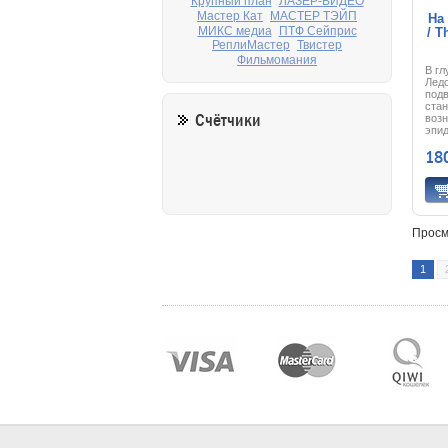
Крупный план
ЛАЗЕР-ВИДЕО
Мастер Кат
МАСТЕР ТЭЙП
На
МИКС медиа
ПТФ Сейприс
/ T
РеплиМастер
Твистер
Фильмомания
В гл
Ледо
под
стан
Счётчики
воз
эпи
попа
18
прев
Одн
чтоб
нео
мута
Поте
кома
Просм
дно
экс
мест
1
обна
суд
мута
от с
чело
виру
глуб
жив