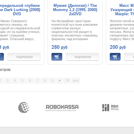
 предельной глубине
Мумия (Дилогия) / The
Мисс М
he Dark Lurking (2008)
Mummy 1,2 (1999, 2000)
Указующий п
DVD
2xDVD
Marple: T
Finger (
убинах Северного
На бескрайних просторах
Жители тихой а
витого океана, на
египетской пустыни компания
деревни начина
водной исследовательской
сорвиголов разных
неприятные, у
ции, из-за ошибки ученых,
национальностей рыщет в
письма. Жена 
никает страшная
поисках несметных сокровищ
священника пр
демия. Опасный вирус,
фараона, над которыми
подругу Мисс М
в в кровь людей,
тяготеет жуткое древнее
этим делом
0
280
200
руб
руб
руб
ращает их в зомби.
проклятие. Рядом с кладом
ой царапины достаточно,
покоится мумия коварного
ы в организме начался
жреца, жестоко казненного за
братимый процесс
ужасное убийство
ции.
могущественного правителя
ряв связь со станцией,
Египта. Золотоискатели
ндование отправляет на
потревожили многовековой
отров:
 спасательную
покой гробницы, и мумия
педицию. Прибыв на
встает из могилы, чтобы
о, солдаты спецназа
погрузить мир в царство
2
3
4
5
6
7
8
9
►
78
всё
руживают, что огромное
кошмара…
но кишит ужасными
нтами. И теперь только
пасателей зависит судьба
вечества. Ведь если
с вырвется из ледяной
ины, он уничтожит все
ое…