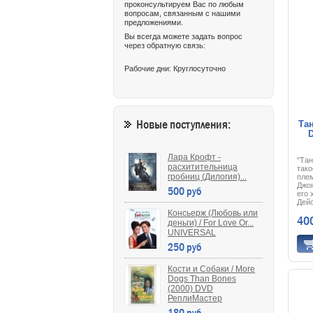
Влад
проконсультируем Вас по любым
«опе
вопросам, связанным с нашими
когд
предложениями.
долж
ост
Вы всегда можете задать вопрос
соци
через обратную связь:
реш
ново
Рабочие дни: Круглосуточно
и, к
своб
Новые поступления:
Та
D
Лара Крофт -
"Тан
расхитительница
тако
гробниц (Дилогия)...
пле
Джон
500 руб
его 
Дей
в пр
Консьерж (Любовь или
40
гра
деньги) / For Love Or...
Данб
UNIVERSAL
заб
250 руб
Дако
друж
инде
Кости и Собаки / More
куль
влюб
Dogs Than Bones
прав
(2000) DVD
при
РеплиМастер
арми
180 руб
дел