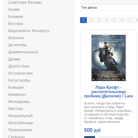
Советские Фильмы
Тип диска:
Аниме
Боевики
1
2
3
4
5
6
7
Вестерн
Видеоклипы, Концерты
Военные
Детективы
Документальные
Драмы
Другое Кино
Исторические
Катастрофы
Лара Крофт -
Комедии
расхитительница
Криминал
гробниц (Дилогия) / Lara
Croft. Tomb Raider
Мелодрамы
В ночь, когда три планеты
(Dilogia) (2001,2003) DVD
выстроились в ряд, Лара
Мистика
Крофт обнаружила в коробках,
оставшихся ей внаследство
Музыкальный
от покойного отца, лорда
Крофта, таинственные
Мультфильмы
тикающие часы, которые он
500
руб
привез из одной
Приключения
археологической экспедиции
двадцать лет назад.Когда-то
Сериалы