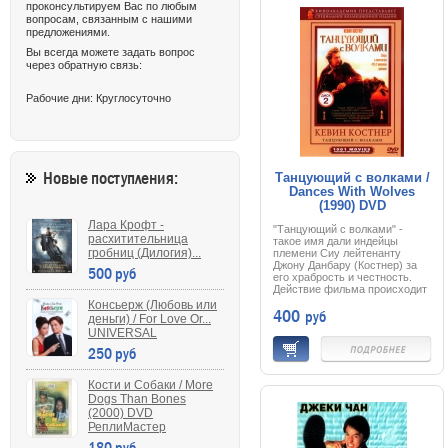
Владимир остался без
проконсультируем Вас по любым
«опеки». И наступает момент,
вопросам, связанным с нашими
когда робкий и тихий музыкант
предложениями.
должен принять решение:
остаться верным идеалам
Вы всегда можете задать вопрос
социализма или сделать
через обратную связь:
решительный шаг навстречу
новой жизни, большой любви
Рабочие дни: Круглосуточно
и, конечно же, желанной
свободе.
Новые поступления:
Танцующий с волками /
Dances With Wolves
(1990) DVD
Лара Крофт -
"Танцующий с волками" -
расхитительница
такое имя дали индейцы
гробниц (Дилогия)...
племени Сиу лейтенанту
Джону Данбару (Костнер) за
500 руб
его храбрость и честность.
Действие фильма происходит
в прошлом веке, во время
Консьерж (Любовь или
400
руб
гражданской войны в США.
деньги) / For Love Or...
Данбар оказывается в
UNIVERSAL
заброшенном форте в штате
250 руб
Дакота, где сначала заводит
дружбу с волками, а затем и с
индейцами, изучает их
Кости и Собаки / More
культуру и обычаи. Он
влюбляется в девушку,
Dogs Than Bones
правда, белую. Но вот
(2000) DVD
приближается регулярная
РеплиМастер
армия, и Данбару приходится
180 руб
делать решающий выбор.