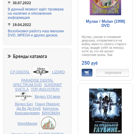
30.07.2022
В данный момент идёт проверка
на наличие и обновление
информации
Мулан / Mulan (1998)
19.04.2022
DVD
Возобновил работу наш магазин
DVD, MPEG4 и других дисков.
Мулан, умная и отважная
девушка, отправляется на
войну вместо своего старого
отца, выдав себя за юношу,
хотя за это ей грозит
смертная казнь. Как
Бренды каталога
настоящий солдат, Мулан
250
руб
сильна и вынослива,
бесстрашна и находчива. Эти
качества, а также маленький
CP-DIGITAL
LIZARD
дракончик Мушу, Сверчок,
якобы приносящий удачу, и
верный конь помогут ей
PARADISE DIGITAL
одержать победу над
SPECTRUM DVD
SUPERBIT
злобными воинами хунну,
SVETLA
TOP-INDUSTRAY
обрести хороших друзей и
найти настоящую любовь...
Видео XXI века
Видео Биз
Гранд Рекордс
Ди Ви Ди Клуб
Карусель
Киноакадемия
КИНОМАН
КиноМания