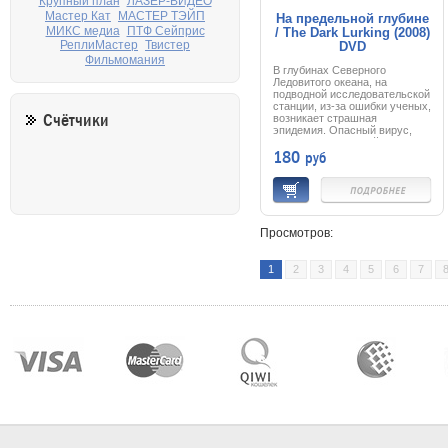
Крупный план
ЛАЗЕР-ВИДЕО
Мастер Кат
МАСТЕР ТЭЙП
На предельной глубине
МИКС медиа
ПТФ Сейприс
/ The Dark Lurking (2008)
РеплиМастер
Твистер
DVD
Фильмомания
В глубинах Северного
Ледовитого океана, на
подводной исследовательской
станции, из-за ошибки ученых,
Счётчики
возникает страшная
эпидемия. Опасный вирус,
попав в кровь людей,
180
руб
превращает их в зомби.
Одной царапины достаточно,
чтобы в организме начался
необратимый процесс
мутации.
Потеряв связь со станцией,
командование отправляет на
Просмотров:
дно спасательную
экспедицию. Прибыв на
место, солдаты спецназа
1
2
3
4
5
6
7
обнаруживают, что огромное
судно кишит ужасными
мутантами. И теперь только
от спасателей зависит судьба
человечества. Ведь если
вирус вырвется из ледяной
глубины, он уничтожит все
живое…