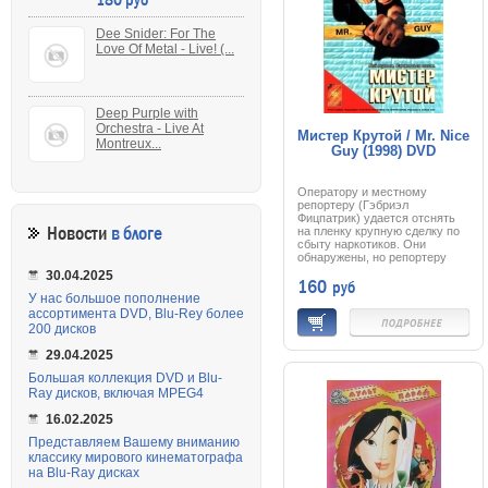
Удивительно, но Костнеру
удается так заинтриговать
Dee Snider: For The
зрителя, что три часа
Love Of Metal - Live! (...
пролетают перед экраном
незаметно. Не вредно
смотреть и детям.
Deep Purple with
Orchestra - Live At
Мистер Крутой / Mr. Nice
Montreux...
Guy (1998) DVD
Оператору и местному
репортеру (Гэбриэл
Фицпатрик) удается отснять
Новости
в блоге
на пленку крупную сделку по
сбыту наркотиков. Они
обнаружены, но репортеру
удается скрыться с
30.04.2025
160
руб
отснятыми уликами.
Оператору повезло меньше,
У нас большое пополнение
он был схвачен и убит. И
ассортимента DVD, Blu-Rey более
теперь основная цель
200 дисков
наркомафии -
компроментирующее видео.
29.04.2025
Репортеру Диане грозят
большие неприятности, но к
Большая коллекция DVD и Blu-
своему счастью она
Ray дисков, включая MPEG4
сталкивается с Джеки,
возвращающимся от
16.02.2025
бакалейщика. А Джеки, вы уж
поверьте, знает как делаются
Представляем Вашему вниманию
отбивные...
классику мирового кинематографа
на Blu-Ray дисках