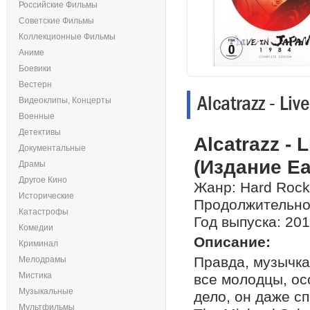
Российские Фильмы
Советские Фильмы
Коллекционные Фильмы
Аниме
Боевики
Вестерн
Alcatrazz - Li
Видеоклипы, Концерты
Военные
Детективы
Alcatrazz - 
Документальные
(Издание Ea
Драмы
Другое Кино
Жанр: Hard Rock
Исторические
Продолжительнос
Катастрофы
Год выпуска: 20
Комедии
Описание:
Криминал
Правда, музычка 
Мелодрамы
Мистика
все молодцы, ос
Музыкальные
дело, он даже сп
Мультфильмы