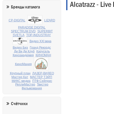
Alcatrazz - Liv
Бренды каталога
CP-DIGITAL
LIZARD
PARADISE DIGITAL
SPECTRUM DVD
SUPERBIT
SVETLA
TOP-INDUSTRAY
Видео XXI века
Видео Биз
Гранд Рекордс
Ди Ви Ди Клуб
Карусель
Киноакадемия
КИНОМАН
КиноМания
Крупный план
ЛАЗЕР-ВИДЕО
Мастер Кат
МАСТЕР ТЭЙП
МИКС медиа
ПТФ Сейприс
РеплиМастер
Твистер
Фильмомания
Счётчики