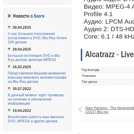
Видео: MPEG-4 AV
Profile 4.1
Новости
в блоге
Аудио: LPCM Audio
Аудио 2: DTS-HD M
30.04.2025
У нас большое пополнение
Core: 6.1 / 48 kHz
ассортимента DVD, Blu-Rey более
200 дисков
29.04.2025
Alcatrazz - Li
Большая коллекция DVD и Blu-
Ray дисков, включая MPEG4
16.02.2025
Год выхода:
Представляем Вашему вниманию
Упаковка:
классику мирового кинематографа
на Blu-Ray дисках
Тип диска:
30.07.2022
В данный момент идёт проверка
на наличие и обновление
информации
Alan Parsons - The Neverendi
19.04.2022
(2021) Blu-ray
Возобновил работу наш магазин
DVD, MPEG4 и других дисков.