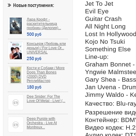
Jet To Jet
Новые поступления:
Evil Eye
Guitar Crash
Лара Крофт -
расхитительница
All Night Long
гробниц (Дилогия)...
Lost In Hollywoo
500 руб
Kojo No Tsuki
Консьерж (Любовь или
Something Else
деньги) / For Love Or...
UNIVERSAL
Line-up:
250 руб
Graham Bonnet -
Кости и Собаки / More
Yngwie Malmsteen
Dogs Than Bones
(2000) DVD
Gary Shea - Bas
РеплиМастер
Jan Uvena - Dru
180 руб
Jimmy Waldo - K
Dee Snider: For The
Love Of Metal - Live! (...
Качество: Blu-ra
Разрешение виде
Контейнер: BDM
Deep Purple with
Orchestra - Live At
Видео кодек: H.
Montreux...
Аудио кодек: DT