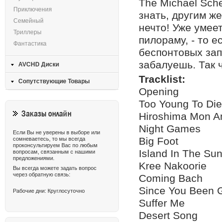
The Michael Sch
Приключения
знать, другим ж
Семейный
нечто! Уже умее
Триллеры
пилораму, - то е
Фантастика
беспонтовых зап
забалуешь. Так 
AVCHD Диски
Tracklist:
Сопутствующие Товары
Opening
Too Young To Die
Заказы онлайн
Hiroshima Mon 
Night Games
Если Вы не уверены в выборе или
Big Foot
сомневаетесь, то мы всегда
проконсультируем Вас по любым
Island In The Su
вопросам, связанным с нашими
предложениями.
Kree Nakoorie
Вы всегда можете задать вопрос
через обратную связь:
Coming Bach
Since You Been 
Рабочие дни: Круглосуточно
Suffer Me
Desert Song