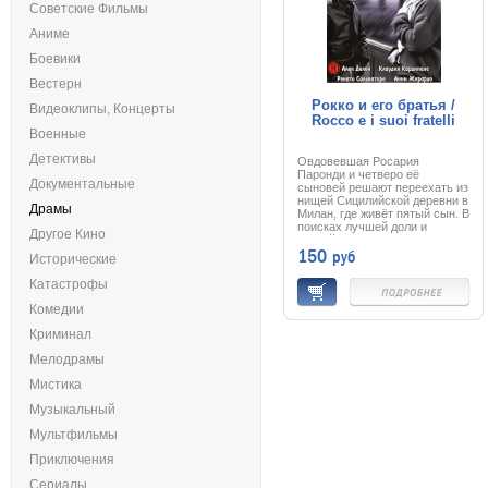
Советские Фильмы
Аниме
Боевики
Вестерн
Рокко и его братья /
Видеоклипы, Концерты
Rocco e i suoi fratelli
Военные
Детективы
Овдовевшая Росария
Паронди и четверо её
Документальные
сыновей решают переехать из
нищей Сицилийской деревни в
Драмы
Милан, где живёт пятый сын. В
поисках лучшей доли и
Другое Кино
достойного заработка братья
150
руб
не гнушаются никакой работы.
Исторические
Постепенно каждый находит
своё место. Но отношения в
Катастрофы
некогда сплоченной семье
раскалываются: красавец
Комедии
Рокко вступает в
противоборство со своим
Криминал
жестоким братом Симоном.
«Яблоком раздора»
Мелодрамы
становится девушка легкого
Мистика
поведения Надя, решившая
оставить работу и выйти
Музыкальный
замуж. Именно ее
расположения добиваются
Мультфильмы
братья. Ожесточённая вражда
способна завести их слишком
Приключения
далеко, вплоть до убийства…
Сериалы