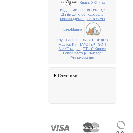
Видео XXI века
Видео Биз
Гранд Рекордс
Ди Ви Ди Клуб
Карусель
Киноакадемия
КИНОМАН
КиноМания
Крупный план
ЛАЗЕР-ВИДЕО
Мастер Кат
МАСТЕР ТЭЙП
МИКС медиа
ПТФ Сейприс
РеплиМастер
Твистер
Фильмомания
Счётчики