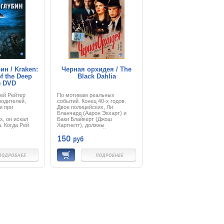
ин / Kraken:
Черная орхидея / The
of the Deep
Black Dahlia
) DVD
Рей Рейтер
По мотивам реальных
родителей,
событий. Конец 40-х годов.
и при
Двое полицейских, Ли
Бланчард (Аарон Экхарт) и
х, он искал
Баки Блайкерт (Джош
. Когда Рей
Хартнетт), должны
естный
расследовать убийство Бетти-
150
руб
кий археолога
Энн Шорт (Миа Киршнер) по
Ферри
прозвищу «Чёрная Орхидея»,
таинственным
амбициозной звезды фильмов
твом в том же
серии «Б» - злодеяние столь
де утонули
ужасное, что фотографии тела
он решил
были скрыты от широкой
х смерть. Рей
публики. Бланчард постепенно
 к экспедиции
становится одержим
которой
сенсационным убийством, что
 античной
ставит под угрозу его
ки и
отношения с Кей (Скарлетт
ла. Но поиски
Йоханссон). В это же время
ращаются в
его напарник Блайкерт
вание. Они
влюбляется в загадочную
ицом к лицу с
женщину по имени Мадлен