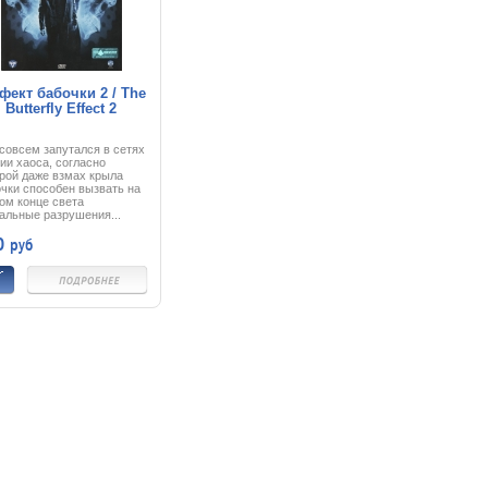
незамысловатая операция
существом, кот
неожиданно осложняется
чудесный опал 
вмешательством переводчика
многих столетий
Жан-Пьера, приставленного к
кальмаром - мо
Коншу. Тот начинает вести
свою игру...
ект бабочки 2 / The
Butterfly Effect 2
совсем запутался в сетях
ии хаоса, согласно
рой даже взмах крыла
чки способен вызвать на
ом конце света
альные разрушения...
з год после автоаварии, в
0
руб
рой погибли его лучшие
ья и любимая, он,
сматривая старые
графии, вдруг обнаружил
бе способность
вращаться в прошлое. И
рь страстное желание
енить прошлое,
вратило существование
а в бесконечные
ждания по нему в "машине
мени" со сломанными
озами...