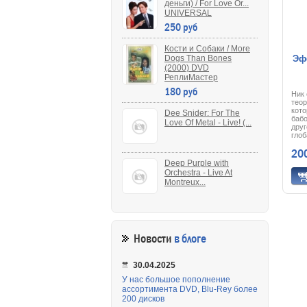
деньги) / For Love Or...
UNIVERSAL
250 руб
Кости и Собаки / More
Эфф
Dogs Than Bones
(2000) DVD
РеплиМастер
180 руб
Ник 
теор
кото
Dee Snider: For The
бабо
Love Of Metal - Live! (...
друг
глоб
Чере
20
кото
друз
Deep Purple with
про
Orchestra - Live At
фото
Montreux...
в се
воз
тепе
изм
пре
Ник
блу
Новости
в блоге
вре
торм
30.04.2025
У нас большое пополнение
ассортимента DVD, Blu-Rey более
200 дисков