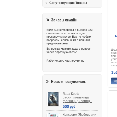
Сопутствующие Товары
Заказы онлайн
Если Вы не уверены в выборе или
сомневаетесь, то мы всегда
Т
проконсультируем Вас по любым
вопросам, связанным с нашими
предложениями.
Вы всегда можете задать вопрос
Джо
через обратную связь:
пол
при
убив
Рабочие дни: Круглосуточно
теп
сыщ
на р
15
наем
Инте
Он 
Новые поступления:
дре
Аар
дву
бри
Лара Крофт -
про
пом
расхитительница
гробниц (Дилогия)...
500 руб
Консьерж (Любовь или