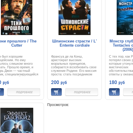
ени прошлого / The
Шпионские страсти / L'
Монстр глуб
Cutter
Entente cordiale
Tentacles 
(2006
н был хорошим
Франсуа де ла Конш,
С тех пор, как 
ицейским. Но ему
аристократ высоких
потерял своих 
шлось слишком много
моральных принципов,
которые утонул
ать. Прошло время, и
собирается возобновить свое
мистических
ерь Джон — частный
служение Родине. Его миссия
обстоятельства
ик, специализирующийся
проста: стать посредником
ответы у океана
озыске людей. Дирк —
при возвращении украденного
узнал, что изв
0
200
180
руб
руб
руб
ник, за которым охотится
у русских микрочипа ценой в
океанографичес
рпол, ФБР, ЦРУ и Моссад.
25 миллионов долларов.
доктор Николь 
выполняет заказ — ищет
Внедренный в тело солдата
столкнулась с 
вний артефакт Доспехи
чип способен лишить его
морским сущес
она, инкрустированные
любых болевых ощущений на
самом месте, г
мя огромными
12 часов. Но если через 12
родители Рея, 
льянтами. Двум
часов миссия не выполнена,
отомстить за и
Просмотров:
фессионалам придется
чип взрывается. Торговец
присоединяется
ериться силами…
оружием Виктор Зиленко готов
Николь, целью 
вернуть украденный гаджет
является поиск
обратно только под гарантии
ритуальной мас
Конша. Конш передаст
бесценного опа
Зиленко код к сейфу с
сокровищ прев
деньгами в обмен на шприц с
борьбу за выжи
микрочипом. Но
сталкиваются л