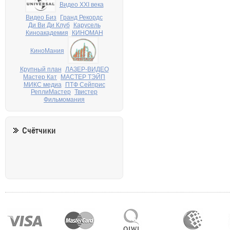
Видео XXI века
Видео Биз
Гранд Рекордс
Ди Ви Ди Клуб
Карусель
Киноакадемия
КИНОМАН
КиноМания
Крупный план
ЛАЗЕР-ВИДЕО
Мастер Кат
МАСТЕР ТЭЙП
МИКС медиа
ПТФ Сейприс
РеплиМастер
Твистер
Фильмомания
Счётчики