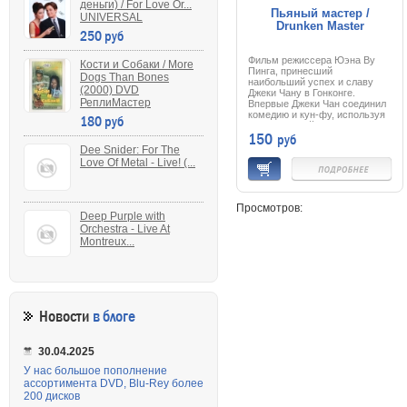
деньги) / For Love Or...
Пьяный мастер /
UNIVERSAL
Drunken Master
250 руб
Фильм режиссера Юэна Ву
Кости и Собаки / More
Пинга, принесший
Dogs Than Bones
наибольший успех и славу
(2000) DVD
Джеки Чану в Гонконге.
РеплиМастер
Впервые Джеки Чан соединил
комедию и кун-фу, используя
180 руб
традиционный прием
150
руб
китайских боевых искусств,
когда боец `притворяется`
Dee Snider: For The
пьяным. Джеки Чан играет
Love Of Metal - Live! (...
юношу, прозванного за
веселый нрав `Озорной
Пантерой`. Многолетние
тренировки в школе кун-фу у
Просмотров:
своего отца не дали ему
Deep Purple with
серьезных навыков, так как
Orchestra - Live At
все свободное время он
Montreux...
тратил на развлечения с
друзьями. Унизительное и
жестокое поражение в схватке
с мастером кун-фу меняет его
отношение к учебе, и за его
обучение берется родной
дядя, великий боец с грозной
Новости
в блоге
репутацией...
30.04.2025
У нас большое пополнение
ассортимента DVD, Blu-Rey более
200 дисков