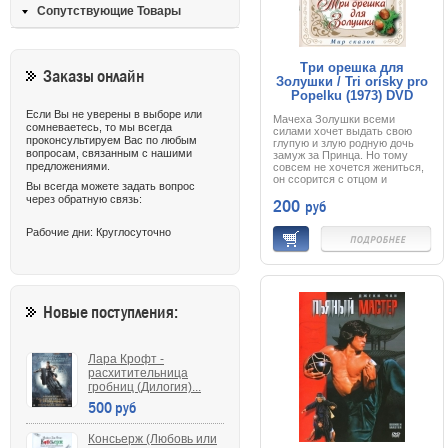
Сопутствующие Товары
Три орешка для
Заказы онлайн
Золушки / Tri orísky pro
Popelku (1973) DVD
Если Вы не уверены в выборе или
Мачеха Золушки всеми
сомневаетесь, то мы всегда
силами хочет выдать свою
проконсультируем Вас по любым
глупую и злую родную дочь
вопросам, связанным с нашими
замуж за Принца. Но тому
предложениями.
совсем не хочется жениться,
он ссорится с отцом и
Вы всегда можете задать вопрос
собирается покинуть дворец,
через обратную связь:
200
руб
но... в последний момент он
влюбляется в очаровательную
незнакомку в маске, которая
Рабочие дни: Круглосуточно
быстро исчезает. Принц и не
догадывается, что эта
прекрасная девушка, ловкий
стрелок, которого он встретил
в лесу и озорная девчонка -
одно и то же лицо. Все эти
Новые поступления:
превращения оказались
возможными благодаря
волшебным орешкам, в одном
из которых находился и
Лара Крофт -
свадебный подарок для
Золушки.
расхитительница
гробниц (Дилогия)...
500 руб
Консьерж (Любовь или